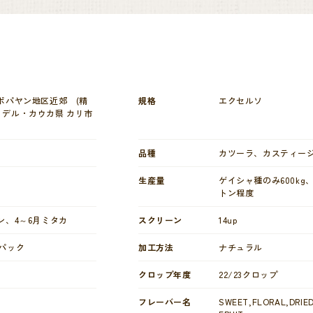
 ポパヤン地区近郊 (精
規格
エクセルソ
・デル・カウカ県 カリ市
品種
カツーラ、カスティー
生産量
ゲイシャ種のみ600kg、
トン程度
イン、4～6月ミタカ
スクリーン
14up
ムパック
加工方法
ナチュラル
クロップ年度
22/23クロップ
フレーバー名
SWEET,FLORAL,DRIED