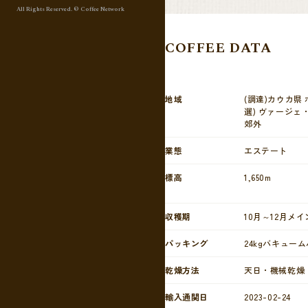
All Rights Reserved. © Coffee Network
COFFEE DATA
地域
(調達)カウカ県
選) ヴァージェ
郊外
業態
エステート
標高
1,650m
収穫期
10月～12月メ
パッキング
24kgバキュー
乾燥方法
天日・機械乾燥
輸入通関日
2023-02-24