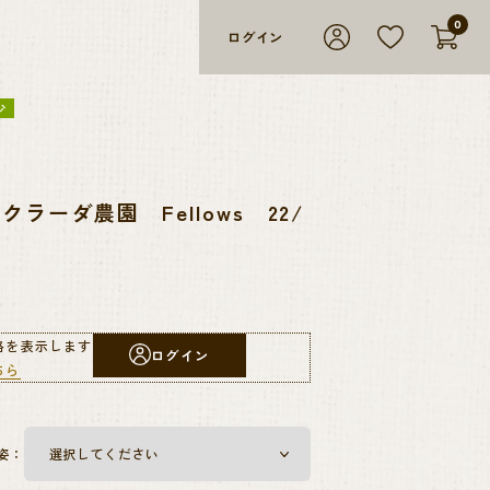
0
ログイン
少
ラーダ農園 Fellows 22/
格を表示します
ログイン
ちら
姿：