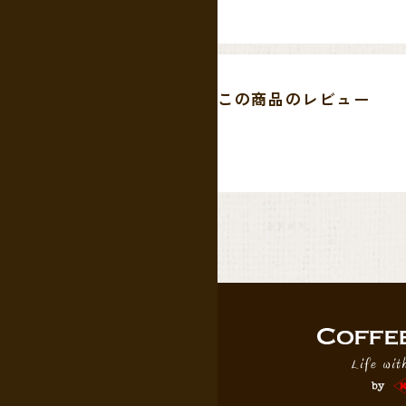
た。 そんな世界中の注目を集めてい
量限定ではございますが、皆様にご
同農園の規模はかなり小さく、近隣
この商品のレビュー
ず、同農園として自社農園のゲイシャ種“S
うネックがある品種の生産量をなる
ただ、彼らとしては多くの正規従業
す取り組みにしたいという思いがあ
それは日雇いのピッカー等を使わず
ことからも垣間見えます。
そんな中、独自で積み上げたメソッド
す。
拡張性に乏しく、良いノウハウを持
込んで安定的な収入と高品質なコー
北部、カウカ県に位置する協力生産