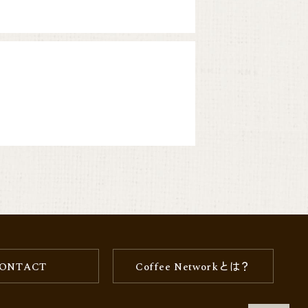
続入荷が叶い、数
は残念ながら望め
評価も病気に弱いとい
した生活をもたら
的に管理している
lows”になりま
体と、地域を巻き
ONTACT
Coffee Networkとは？
のチェリーをマー