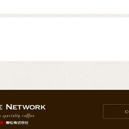
る農園ですが、兼松は2019年から取り扱いをしておりましたため、本年度も継
披露したく存じます。
の栽培可能面積も非常に限られているのが現状で、農園としての生産量の拡大
ignature”、“Family Reserve”の2商品の品質向上、また官能面で高
べく安定させる、という2点に注力していく他ありません。
員を抱えるこのプロジェクトをより安定的に、より多くの従業者にとって安定
ります。
全ての従業員をフルタイムで雇用すること、テクノロジ―を活用しながら徹底
でコーヒーの可能性を表現していきたいと取り組みを始めたのが、以下の“Fel
っていながらも生産量が極小とならざるを得ない同農園が、協力する生産者団
C
ヒーをもたらすべく始まったプロジェクトです。
者団体から毎朝チェリーを調達し夜に同社設備搬入、独自で設定している熟度