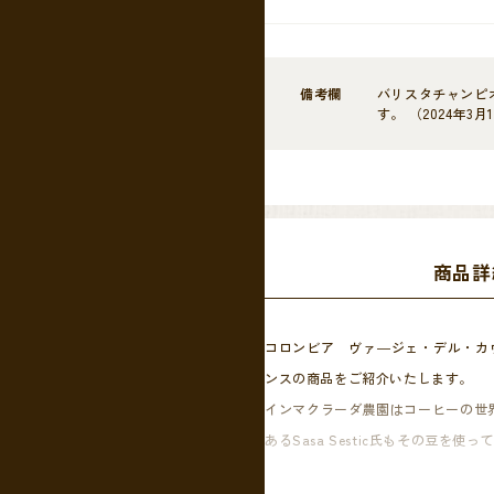
備考欄
バリスタチャンピ
す。 （2024年
商品詳
コロンビア ヴァ―ジェ・デル・カ
ンスの商品をご紹介いたします。
インマクラーダ農園はコーヒーの世界
あるSasa Sestic氏もその豆を
更に2022年にミラノで行われまし