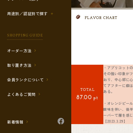
用途別／認証別で探す
FLAVOR CHART
SHOPPING GUIDE
オーダー方法
取り置き方法
・アプリコット
その強い印象が
おり、中心部に
会員ランクについて
てアフターに癖
TOTAL
ある。
よくあるご質問
87.00
pt
・オレンジピー
酸味を伴い、後
ーバーで層を感
【2023.3.29】
新着情報