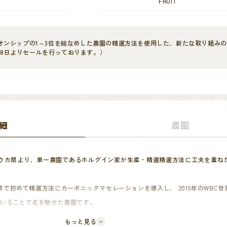
FRUIT
オンシップの1～3位を総なめした農園の精選方法を使用した、新たな取り組み
3月18日よりセールを行っております。）
細
農園
ウカ県より、単一農園であるホルグイン家が生産・精選精選方法に工夫を重ね
で初めて精選方法にカーボニックマセレーションを導入し、 2015年のWBC
使っていることで名を馳せた農園です。
たバリスタチャンピオンシップでは1～3位の競技者が使用したことで、一気に知
もっと見る