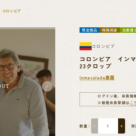
コロンビア
限定商品
特殊荷姿
在庫僅
コロンビア
コロンビア インマク
23クロップ
Inmaculada農園
OUT
ログイン後、会員価
※新規会員登録は
こ
数量：
−
＋
荷