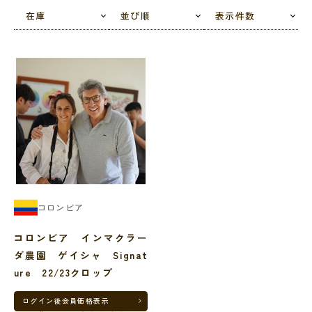
在庫
並び順
表示件数
クラーダ)区画とMonserrat(モンセラット)区画、そして最後に最高標
高部分であるLas Nubes(ラスヌーベス)区画を取得し現在は4つの生
産区画を有しております。
コーヒー生産者としては新興農家であることから、自分たちだからこ
そ作りうる特徴的なコーヒーを目指し、初期のころから希少品種を実
験的に植え、生産から精選に至るまで、多くの工夫を行っておりま
す。
精選においては外部の知見も借り、世界で最初にカーボニックマセレ
ーションをコーヒーに取り入れたり、ウォッシュ主体のコロンビアで
コロンビア
より自然環境負荷の少ないナチュラルを行ったりと、品質向上に常に
コロンビア インマクラー
前進的な意欲を見せます。
ダ農園 ゲイシャ Signat
ure 22/23クロップ
ログイン後
会員価格表示