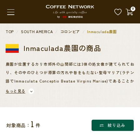
0
TOP
SOUTH AMERICA
コロンビア
Inmaculada農園
Inmaculada農園
の商品
農園が位置するカリ市郊外の山間部には3体の処女像が建てられてお
り、その中のひとつが原罪の汚れや咎をもたない聖母マリア(ラテン
語でImmaculata Conceptio Beatae Virgins Mariae)であることか
ら、神の恵みを受けた穢れのない純真無垢で誠実な農園でありたいと
もっと見る
いう願いを込め、そのスペイン語名であるInmaculadaを、全ての区
画の総称ブランドとして掲げております。
営農を始めた当初は、1,650～1,750mの部分であるJardines(ハルジ
1
対象商品：
件
絞り込み
ネス)区画のみしか所有しておりませんでしたが、より良いコーヒー
の生産を目指し、さらに高い1,750m～1,850mのInmaculada(インマ