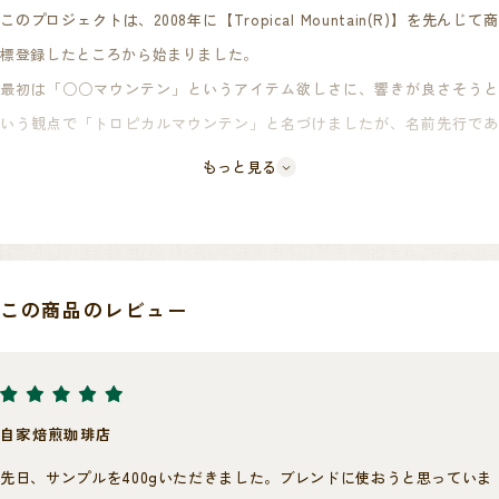
このプロジェクトは、2008年に【Tropical Mountain(R)】を先んじて商
標登録したところから始まりました。
最初は「○○マウンテン」というアイテム欲しさに、響きが良さそうと
いう観点で「トロピカルマウンテン」と名づけましたが、名前先行であ
ったため、どこの産地のアイテムにこの名前を冠するかが決まっており
もっと見る
ませんでした。
何度も議論を重ねた結果、Tropical=「南国」「フルーツ」というイメ
ージから、南国でフルーティーなコーヒー豆の産地であるパプアニュー
ギニアに決定いたしました。
カップを安定させるためにまずは外部団体に品質検査を委託、その基準
この商品のレビュー
をクリアした豆だけが第一段階として入札資格を受けることができま
続いてオリジナルネーミングに負けないブランド価値とし、味は最重要
す。
ですので品質に拘るべくオリジナル規格を策定してまいります。
その後弊社でカップを行い、買付ロットを決するというダブル検査を経
規格を作るにあたり現地の方と共にブランドが大きく育てようというこ
ることにより、品質を安定させております。
自家焙煎珈琲店
とで、弊社単独で行うのではなく、政府機関であるCICと共同開発を行い
最高のカップを作り出すべく、弊社とCICで取り決めた厳格な数値面での
先日、サンプルを400gいただきました。ブレンドに使おうと思っていま