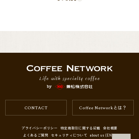
また民族模様を連想させる柄を山に入れることで、「秘境地の山から届
いた豆」を表しています。
南国の秘境から届いた「おいしいコーヒー豆」というイメージにぴった
りのロゴマークです。
また、併せて本ロット契約時のニューヨーク相場高騰の影響より、前回
と比べ商品価格が大幅に値上げしておりますこと、併せてお詫び申し上
げます。
通常Coffee Network内で扱っておりますスペシャルティコーヒーはサス
テイナブル性を考慮し、値幅の変動が少ないアウトライト価格にて買い
付けを行っております。
CONTACT
Coffee Networkとは？
しかし、トロピカルマウンテンに関しましては、価格帯から予想されて
いる方もいらっしゃるかとは存じますが、ハイコマーシャル帯の位置づ
プライバシーポリシー
特定商取引に関する記載
会社概要
け、ニューヨーク相場の大幅な変動を吸収することが叶いませんでし
しかしながら、新入荷品も依然と同様、複数のオリジナル規格で縛った
よくあるご質問
セキュリティについて
about us (EN)