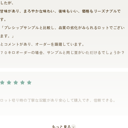
ました。
「規格基準」もございます。
したが、
国の機関であるCICがお墨付きを出す以上、妥協したものを作ることは許
ⅠPSCグレード（旧規格）、Ⅱ 標高1500m以上、Ⅲ Qグレーダーによる
甘味があり、まろやかな味わい、後味もいい、価格もリーズナブルで
されません。
SCAカップスコア80点以上・・・etc
す。
あえて取り組む輸出業者を決めうちせず、CICが主催する入札制度による
「プレシップサンプルと比較し、品質の劣化がみられるロットでござい
ます。」
買い付けとしたのは、CICと弊社のこの取り組みに賛同してくれる業者で
とコメントがあり、オーダーを躊躇しています。
あれば誰でも公平に参加できる仕組みをつくりたかったためです。
７０キロオーダーの場合、サンプルと同じ豆がいただけるでしょうか？
この制度を用いることで現地の輸出業者が切磋琢磨し、ひいてはそれが
パプアニューギニア産コーヒーの品質向上の底上げにつながり、それに
見合った価格での安定買い付けを行うことで生産者の意欲向上を促した
いという思いからこちらの方法を採用しております。
弊社が架け橋となり、生産国と消費国それぞれに新たな価値を生み出そ
うというのが、このトロピカルマウンテンの開発に至った意義です。
最後に、トロピカルマウンテンが広く皆様に伝わるようロゴマークも考
ロット切り時の丁寧な記載があり安心して購入でき、信頼できる。
案いたしました。
商品名にもなっている「山」そしてたくさんのコーヒー豆が収穫されて
いる様子を、山頂からコーヒー豆を噴火させることで表現しています。
もっと見る