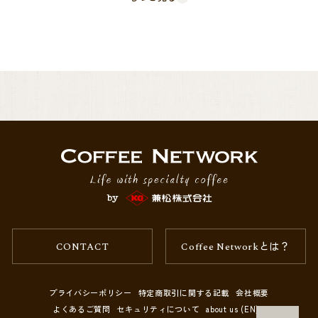
また民族模様を連想させる柄を山に入れることで、「秘境地の山から届
いた豆」を表しています。
南国の秘境から届いた「おいしいコーヒー豆」というイメージにぴった
りのロゴマークです。
また、併せて本ロット契約時のニューヨーク相場高騰の影響より、前回
と比べ商品価格が大幅に値上げしておりますこと、併せてお詫び申し上
げます。
通常Coffee Network内で扱っておりますスペシャルティコーヒーはサス
テイナブル性を考慮し、値幅の変動が少ないアウトライト価格にて買い
付けを行っております。
CONTACT
Coffee Networkとは？
しかし、トロピカルマウンテンに関しましては、価格帯から予想されて
いる方もいらっしゃるかとは存じますが、ハイコマーシャル帯の位置づ
プライバシーポリシー
特定商取引に関する記載
会社概要
け、ニューヨーク相場の大幅な変動を吸収することが叶いませんでし
しかしながら、新入荷品も依然と同様、複数のオリジナル規格で縛った
よくあるご質問
セキュリティについて
about us (EN)