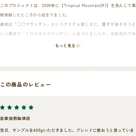
このプロジェクトは、2008年に【Tropical Mountain(R)】を先んじて商
標登録したところから始まりました。
最初は「○○マウンテン」というアイテム欲しさに、響きが良さそうと
いう観点で「トロピカルマウンテン」と名づけましたが、名前先行であ
ったため、どこの産地のアイテムにこの名前を冠するかが決まっており
もっと見る
ませんでした。
何度も議論を重ねた結果、Tropical=「南国」「フルーツ」というイメ
ージから、南国でフルーティーなコーヒー豆の産地であるパプアニュー
ギニアに決定いたしました。
カップを安定させるためにまずは外部団体に品質検査を委託、その基準
この商品のレビュー
をクリアした豆だけが第一段階として入札資格を受けることができま
続いてオリジナルネーミングに負けないブランド価値とし、味は最重要
す。
ですので品質に拘るべくオリジナル規格を策定してまいります。
その後弊社でカップを行い、買付ロットを決するというダブル検査を経
規格を作るにあたり現地の方と共にブランドが大きく育てようというこ
ることにより、品質を安定させております。
自家焙煎珈琲店
とで、弊社単独で行うのではなく、政府機関であるCICと共同開発を行い
最高のカップを作り出すべく、弊社とCICで取り決めた厳格な数値面での
先日、サンプルを400gいただきました。ブレンドに使おうと思っていま