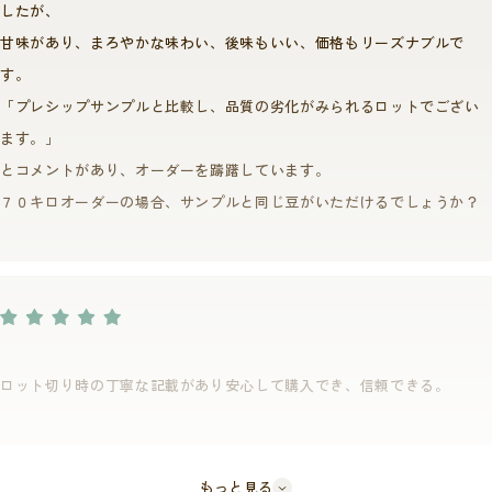
ました。
「規格基準」もございます。
したが、
国の機関であるCICがお墨付きを出す以上、妥協したものを作ることは許
ⅠPSCグレード（旧規格）、Ⅱ 標高1500m以上、Ⅲ Qグレーダーによる
甘味があり、まろやかな味わい、後味もいい、価格もリーズナブルで
されません。
SCAカップスコア80点以上・・・etc
す。
あえて取り組む輸出業者を決めうちせず、CICが主催する入札制度による
「プレシップサンプルと比較し、品質の劣化がみられるロットでござい
ます。」
買い付けとしたのは、CICと弊社のこの取り組みに賛同してくれる業者で
とコメントがあり、オーダーを躊躇しています。
あれば誰でも公平に参加できる仕組みをつくりたかったためです。
７０キロオーダーの場合、サンプルと同じ豆がいただけるでしょうか？
この制度を用いることで現地の輸出業者が切磋琢磨し、ひいてはそれが
パプアニューギニア産コーヒーの品質向上の底上げにつながり、それに
見合った価格での安定買い付けを行うことで生産者の意欲向上を促した
いという思いからこちらの方法を採用しております。
弊社が架け橋となり、生産国と消費国それぞれに新たな価値を生み出そ
うというのが、このトロピカルマウンテンの開発に至った意義です。
最後に、トロピカルマウンテンが広く皆様に伝わるようロゴマークも考
ロット切り時の丁寧な記載があり安心して購入でき、信頼できる。
案いたしました。
商品名にもなっている「山」そしてたくさんのコーヒー豆が収穫されて
いる様子を、山頂からコーヒー豆を噴火させることで表現しています。
もっと見る