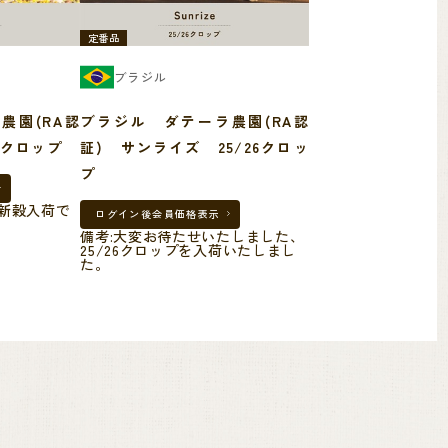
定番品
ブラジル
農園(RA認
ブラジル ダテーラ農園(RA認
/26クロップ
証) サンライズ 25/26クロッ
プ
の新穀入荷で
ログイン後
会員価格表示
備考:大変お待たせいたしました、
25/26クロップを入荷いたしまし
た。