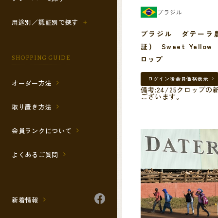
ブラジル
用途別／認証別で探す
ブラジル ダテーラ農
証) Sweet Yellow
SHOPPING GUIDE
ロップ
ログイン後
会員価格表示
オーダー方法
備考:24/25クロップ
ございます。
取り置き方法
会員ランクについて
よくあるご質問
新着情報