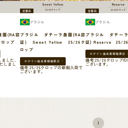
定番品
定番品
ブラジル
ブラジル
園(RA認
ブラジル ダテーラ農園(RA認
ブラジル ダテーラ
クロップ
証) Sweet Yellow 25/26ク
証) Reserve 25
ロップ
ログイン後
会員価格表示
しました、
備考:25/26クロップ
ログイン後
会員価格表示
いたしまし
ございます。
備考:25/26クロップの新穀入荷で
ございます。
1