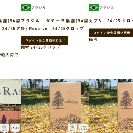
ブラジル
ブラジル
園(RA認
ブラジル ダテーラ農園(RA認
カプリ 24/25 クロ
 24/25ク
証) Reserve 24/25クロップ
ログイン後
会員価格表示
備考:
ログイン後
会員価格表示
備考:24/25クロップ
の新穀入荷で