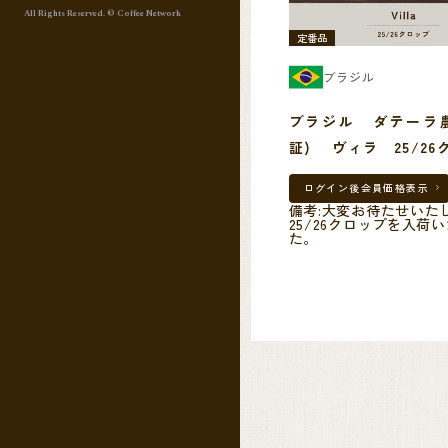
All Rights Reserved. © Coffee Network
定番品
ブラジル
ブラジル ダテーラ農
証) ヴィラ 25/26
ログイン後
会員価格表示
備考:大変お待たせいた
25/26クロップを入荷
た。