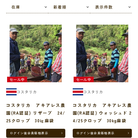
在庫
新着順
表示件数
コスタリカは、スペインの植民地時代から、独立、相次ぐ戦争、内戦
などの国難を乗り越え、憲法の規定によって軍隊を廃止した世界で初
めての国です。
現在は、中米では例外的に政治的安定が続いており、経済の発展も中
米5カ国の中で群を抜いています。
それ故に、生産コストも比較的割高となっています。グアテマラと並
んでスターバックスの長期契約が入っている農園があり、スペシャル
ティー価格がつり上げられている感もあります。
セール中
セール中
コスタリカ
コスタリカ
コスタリカ アキアレス農
コスタリカ アキアレス農
園(RA認証) リザーブ 24/
園(RA認証) ウォッシュド 2
25クロップ 30㎏麻袋
4/25クロップ 30kg麻袋
ログイン後
会員価格表示
ログイン後
会員価格表示