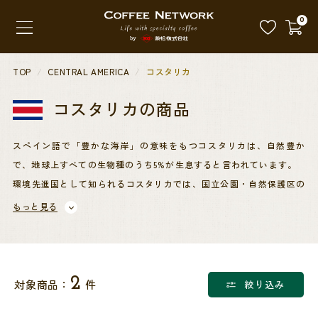
0
TOP
CENTRAL AMERICA
コスタリカ
コスタリカ
の商品
スペイン語で「豊かな海岸」の意味をもつコスタリカは、自然豊か
で、地球上すべての生物種のうち5%が生息すると言われています。
環境先進国として知られるコスタリカでは、国立公園・自然保護区の
総面積は全国土の1/4を超えます。
もっと見る
タラズ、トレスリオス、セントラルバレーなど、狭い国土面積の中で
も、非常に個性のあるコーヒーをそれぞれの地域で産出する優良産地
です。
2
対象商品：
件
絞り込み
際だつ高い酸味とクリアでマイルドなカップが特徴です。