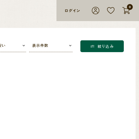
0
ログイン
安い
表示件数
絞り込み
。