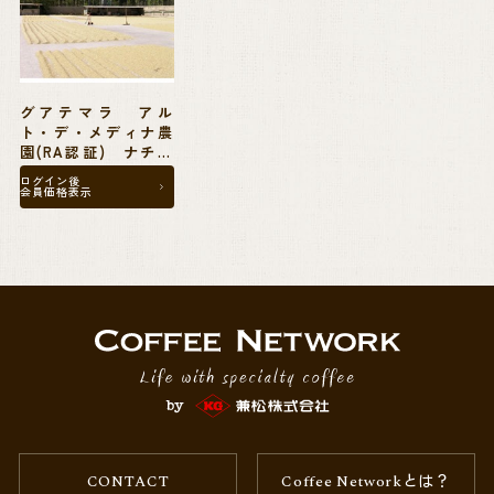
【買い付け担当者からのコメント】
15年以上取引を行う、安定した農園。グアテマラには様々は地域特性を
持つ個性は農園が各地にあり、この15年の間、兼松としてもどの農園と
どう取り組んでいくかの取捨選択の中で、守るべきもの、変えるべきも
グアテマラ アル
ト・デ・メディナ農
のについて日々考えを巡らせております。
園(RA認証) ナチュ
ラル 24/25クロッ
しかし、このメディナ農園のような安定パートナーはやはり中核として
ログイン後
プ 30kg麻袋
会員価格表示
大事にしていきたいという思いです。
数年前に「ナチュラルを始めた」と聞いた時、ああ、ここもそうやって
アメリカのバイヤーに高値で売るためになれない精選に手を出してしま
ったかとやや嘆かわしく感じたものですが、実際のカップはにわかじこ
みではない、きちんと手をかけて乾燥が施された、上質な仕上がりでし
た。
違う精選を行ってもしっかりとした品質結果を出せることは、コーヒー
がしっかりと分かっていることの証。
メディナ農園に対する信頼はさらにゆるぎないものになっています。(江
CONTACT
Coffee Networkとは？