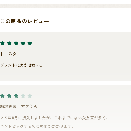
この商品のレビュー
同農園は敷地内にWet Mill/Dry Millの両方を完備しており自社精選で全
工程を完結できるため、トレーサビリティの面でも優れております。
ミルにおいて特筆すべきは、オランダ・ドイツの顧客からの要望による
ものであるとのことですが、"Inmertion"タンクという工程がございま
トースター
す。
ブレンドに欠かせない。
これは、発酵・水路選別を経たのち48時間水につけるという工程です
が、 こちらを行うことで、より均一な品質を得ることが出来るというこ
とで各バイヤーからの評価も高いです。
ミル全体で利用する水の質もきれいであり、設備も新しく近代的である
珈琲専家 すぎうら
ことも特徴です。
２５年8月に購入しましたが、これまでにない欠点豆が多く、
ハンドピックするのに時間がかかります。
そんなメディナ農園ですが、昨年20/21クロップのナチュラル精選におい