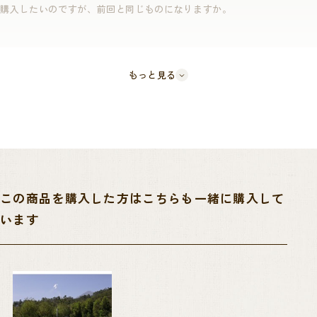
購入したいのですが、前回と同じものになりますか。
て、第7回アンティグア地方のリージョナルコンペで1位に輝くという受
賞歴もございます。
もっと見る
21/22クロップは定番商品であるウォッシュドとナチュラルを買い付けて
おります。
21/22クロップに関しましては他商品と同様、為替の上昇及びコンテナ不
足によるフレイトの値上げにより商品価格を改定せざるを得ない状況で
ございます。
皆様には多大なるご迷惑をおかけし、大変申し訳ございません。
この商品を購入した方はこちらも一緒に購入して
います
グアテマラでも最も有名な地域であるアンティグアにて1位を獲得する品
質、丁寧な製造からなる心地よい酸味・フルーティーな味わいをぜひお
楽しみくださいませ。