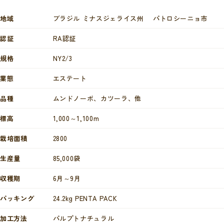
地域
ブラジル ミナスジェライス州 パトロシーニョ市
認証
RA認証
規格
NY2/3
業態
エステート
品種
ムンドノーボ、カツーラ、他
標高
1,000～1,100m
栽培面積
2800
生産量
85,000袋
収穫期
6月～9月
パッキング
24.2kg PENTA PACK
加工方法
パルプトナチュラル