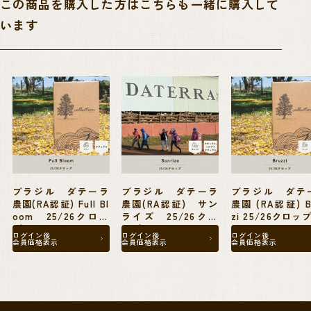
この商品を購入した方はこちらも一緒に購入して
います
直近では2030年までに2,000万本の植樹を行うことを目標とした”Trillion
project”(トリリオン・プロジェクト)や自前の教育基金を設立し、子供
たちへの奨学金を提供する”Fundacao Educar”(フンダソン・エドゥカー
ル)などRA認証が近年特に重要視しているいくつかの項目の解決にも通
じうるものとして、独自の取り組みを自発的に行っています。
ダテーラ農園の現在の輸出営業マネージャーのGabriel Moreira氏は、ま
さにこの奨学金を得て勉学に励んだ人物で、今も、週末にこの基金が開
講する週末の英語授業の講師を務めているなど助け合いの精神を持った
ブラジル ダテーラ
ブラジル ダテーラ
ブラジル ダテ
農園(RA認証) Full Bl
農園(RA認証) サン
農園 (RA認証) Bruz
優しい農園です。
oom 25/26クロッ
ライズ 25/26クロ
zi 25/26クロッ
プ
ップ
ログイン後
ログイン後
ログイン後
会員価格表示
会員価格表示
会員価格表示
このアイテムは、ダンボール箱に12.1kgの真空パックを2個詰めた、ダテ
ーラ農園独自のパッキング「ペンタパック」でお届けします。
1ケースで24.2kgと軽量なことから、60kg麻袋と比べて使い勝手がよく、