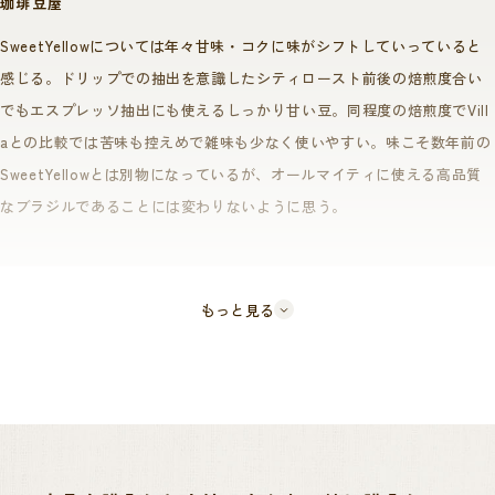
珈琲豆屋
そのために甘いフレーバーを生み出すことで有名な、黄色の実が生る
SweetYellowについては年々甘味・コクに味がシフトしていっていると
様々な品種を配合しました。
感じる。ドリップでの抽出を意識したシティロースト前後の焙煎度合い
黄色のチェリーは、赤いチェリーに比べてより日光を反射するので、チ
でもエスプレッソ抽出にも使えるしっかり甘い豆。同程度の焙煎度でVill
ェリーが涼しく保たれ、実が成熟するスピードを遅くします。
aとの比較では苦味も控えめで雑味も少なく使いやすい。味こそ数年前の
成熟が遅くなるほど豆の状態は安定し、糖分を作り出す時間が長くなる
SweetYellowとは別物になっているが、オールマイティに使える高品質
なブラジルであることには変わりないように思う。
ことで、甘みが強い豆が育ちます。
また、奥深く適度な酸味とボディを併せ持ち、クリーンで甘さの感じら
れるアフターテイストにリフレッシュさせられます。
もっと見る
本農園を経営するダテーラ社は売上の5%を寄付に充てるといった様な活
動も積極的に行っており、社会福祉面への関心が非常に高く、農園内に
はワーカーの為の住居、学校、セミナー施設、自然保護区等が整備さ
れ、持続可能な農業への意識がとても高いです。