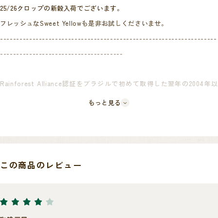
25/26クロップの新穀入荷でございます。
フレッシュなSweet Yellowも是非お試しくださいませ。
-------------------------------------------------------------------
--------------------------------------
Rainforest Alliance認証をブラジルで初めて取得した翌年の2004年以
降、表現したい味を求めて生み出されてきた数多くのダテーラ農園の商
もっと見る
品メニュー。
こちらのスイートイエローはダテーラ農園の取り扱いカテゴリーの中で
も、上位クラスに位置するCollectionシリーズの一つです。
この商品のレビュー
そのなかでも長らくご愛顧いただいている代表的な商品で、ダテーラメ
ニューの中で最も甘いコーヒーとなることを目標に作られた、良質のナ
ッツを思わせる、重厚な甘さを誇るコーヒーです。