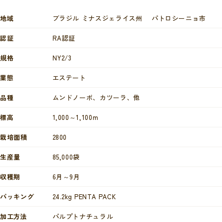
地域
ブラジル ミナスジェライス州 パトロシーニョ市
認証
RA認証
規格
NY2/3
業態
エステート
品種
ムンドノーボ、カツーラ、他
標高
1,000～1,100m
栽培面積
2800
生産量
85,000袋
収穫期
6月～9月
パッキング
24.2kg PENTA PACK
加工方法
パルプトナチュラル