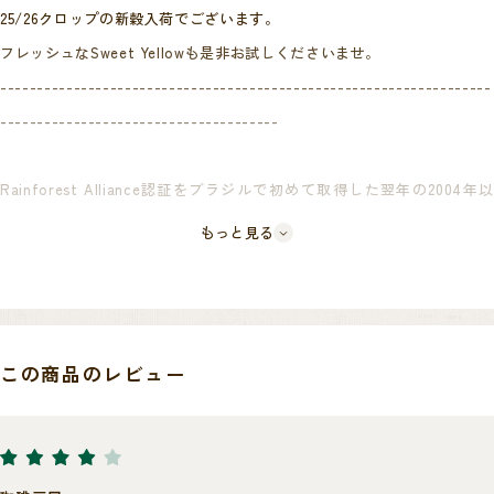
25/26クロップの新穀入荷でございます。
フレッシュなSweet Yellowも是非お試しくださいませ。
-------------------------------------------------------------------
--------------------------------------
Rainforest Alliance認証をブラジルで初めて取得した翌年の2004年以
降、表現したい味を求めて生み出されてきた数多くのダテーラ農園の商
もっと見る
品メニュー。
こちらのスイートイエローはダテーラ農園の取り扱いカテゴリーの中で
も、上位クラスに位置するCollectionシリーズの一つです。
この商品のレビュー
そのなかでも長らくご愛顧いただいている代表的な商品で、ダテーラメ
ニューの中で最も甘いコーヒーとなることを目標に作られた、良質のナ
ッツを思わせる、重厚な甘さを誇るコーヒーです。