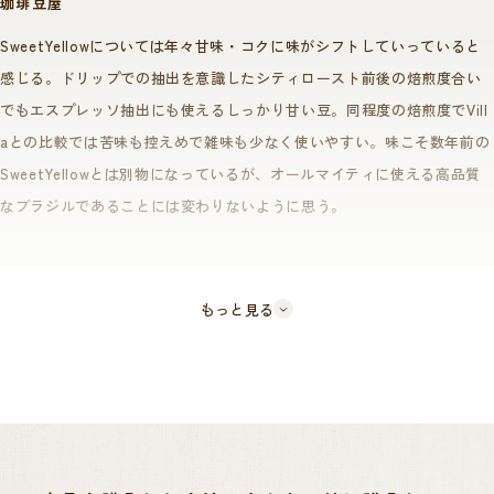
珈琲豆屋
そのために甘いフレーバーを生み出すことで有名な、黄色の実が生る
SweetYellowについては年々甘味・コクに味がシフトしていっていると
様々な品種を配合しました。
感じる。ドリップでの抽出を意識したシティロースト前後の焙煎度合い
黄色のチェリーは、赤いチェリーに比べてより日光を反射するので、チ
でもエスプレッソ抽出にも使えるしっかり甘い豆。同程度の焙煎度でVill
ェリーが涼しく保たれ、実が成熟するスピードを遅くします。
aとの比較では苦味も控えめで雑味も少なく使いやすい。味こそ数年前の
成熟が遅くなるほど豆の状態は安定し、糖分を作り出す時間が長くなる
SweetYellowとは別物になっているが、オールマイティに使える高品質
なブラジルであることには変わりないように思う。
ことで、甘みが強い豆が育ちます。
また、奥深く適度な酸味とボディを併せ持ち、クリーンで甘さの感じら
れるアフターテイストにリフレッシュさせられます。
もっと見る
本農園を経営するダテーラ社は売上の5%を寄付に充てるといった様な活
動も積極的に行っており、社会福祉面への関心が非常に高く、農園内に
はワーカーの為の住居、学校、セミナー施設、自然保護区等が整備さ
れ、持続可能な農業への意識がとても高いです。