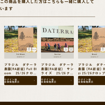
この商品を購入した方はこちらも一緒に購入して
います
直近では2030年までに2,000万本の植樹を行うことを目標とした”Trillion
project”(トリリオン・プロジェクト)や自前の教育基金を設立し、子供
たちへの奨学金を提供する”Fundacao Educar”(フンダソン・エドゥカー
ル)などRA認証が近年特に重要視しているいくつかの項目の解決にも通
じうるものとして、独自の取り組みを自発的に行っています。
ダテーラ農園の現在の輸出営業マネージャーのGabriel Moreira氏は、ま
さにこの奨学金を得て勉学に励んだ人物で、今も、週末にこの基金が開
講する週末の英語授業の講師を務めているなど助け合いの精神を持った
ブラジル ダテーラ
ブラジル ダテーラ
ブラジル ダテ
農園(RA認証) Full Bl
農園(RA認証) サン
農園 (RA認証) Bruz
優しい農園です。
oom 25/26クロッ
ライズ 25/26クロ
zi 25/26クロッ
プ
ップ
ログイン後
ログイン後
ログイン後
会員価格表示
会員価格表示
会員価格表示
このアイテムは、ダンボール箱に12.1kgの真空パックを2個詰めた、ダテ
ーラ農園独自のパッキング「ペンタパック」でお届けします。
1ケースで24.2kgと軽量なことから、60kg麻袋と比べて使い勝手がよく、