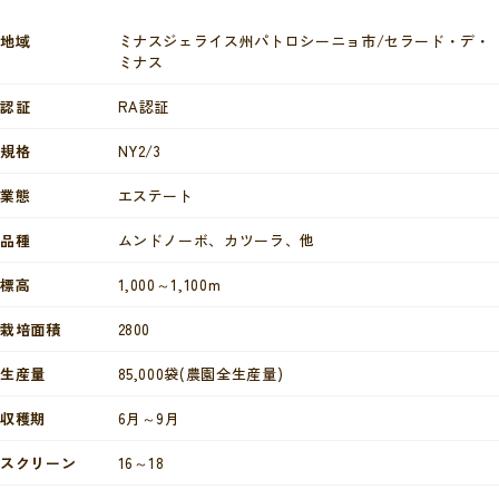
地域
ミナスジェライス州パトロシーニョ市/セラード・デ・
ミナス
認証
RA認証
規格
NY2/3
業態
エステート
品種
ムンドノーボ、カツーラ、他
標高
1,000～1,100m
栽培面積
2800
生産量
85,000袋(農園全生産量)
収穫期
6月～9月
スクリーン
16～18