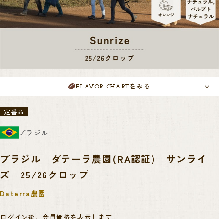
をみる
FLAVOR CHART
定番品
ブラジル
ブラジル ダテーラ農園(RA認証) サンライ
ズ 25/26クロップ
Daterra農園
ログイン後、会員価格を表示します