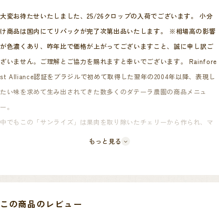
大変お待たせいたしました、25/26クロップの入荷でございます。 小分
け商品は国内にてリパックが完了次第出品いたします。 ※相場高の影響
が色濃くあり、昨年比で価格が上がってございますこと、誠に申し訳ご
ざいません。ご理解とご協力を賜れますと幸いでございます。 Rainfore
st Alliance認証をブラジルで初めて取得した翌年の2004年以降、表現し
たい味を求めて生み出されてきた数多くのダテーラ農園の商品メニュ
ー。
中でもこの「サンライズ」は果肉を取り除いたチェリーから作られ、マ
イルドなドリップやはっきりとしたエスプレッソのベースとして最適な
もっと見る
メニューです。
クルミやイエローフルーツのほのかな香りに加え、柔らかなクエン酸の
酸味を伴ったミルクチョコレートの様なフレーバーが特徴です。 本農園
を経営するダテーラ社は売上の5%を寄付に充てるといった様な活動も積
この商品のレビュー
極的に行っており、社会福祉面への関心が非常に高く、農園内にはワー