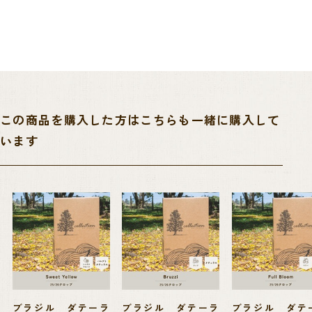
カーの為の住居、学校、セミナー施設、自然保護区等が整備され、持続
可能な農業への意識がとても高いです。 直近では2030年までに2,000万
本の植樹を行うことを目標とした”Trillion project”(トリリオン・プロジ
ェクト)や自前の教育基金を設立し、子供たちへの奨学金を提供する”Fun
dacao Educar”(フンダソン・エドゥカール)などRA認証が近年特に重要
当社の看板商品であるダテーラ農園をぜひお試しくださいませ。
この商品を購入した方はこちらも一緒に購入して
視しているいくつかの項目の解決にも通じうるものとして、独自の取り
います
組みを自発的に行っています。 ダテーラ農園の現在の輸出営業マネージ
ャーのGabriel Moreira氏は、まさにこの奨学金を得て勉学に励んだ人物
で、今も、週末にこの基金が開講する週末の英語授業の講師を務めてい
るなど助け合いの精神を持った優しい農園です。
ブラジル ダテーラ
ブラジル ダテーラ
ブラジル ダテ