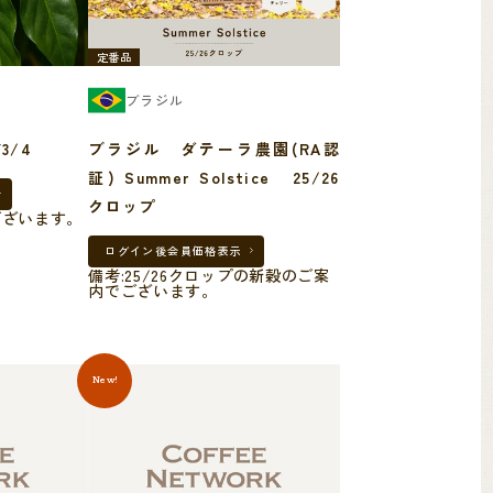
定番品
ブラジル
3/4
ブラジル ダテーラ農園(RA認
証) Summer Solstice 25/26
クロップ
ございます。
ログイン後
会員価格表示
備考:25/26クロップの新穀のご案
内でございます。
New!