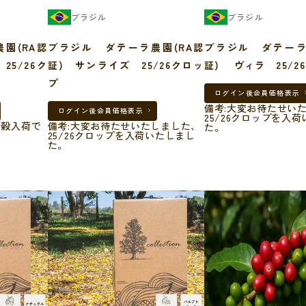
ブラジル
ブラジル
園(RA認
ブラジル ダテーラ農園(RA認
ブラジル ダテーラ
 25/26ク
証) サンライズ 25/26クロッ
証) ヴィラ 25/2
プ
ログイン後
会員価格表示
備考:大変お待たせい
ログイン後
会員価格表示
25/26クロップを入
新穀入荷で
備考:大変お待たせいたしました、
た。
25/26クロップを入荷いたしまし
た。