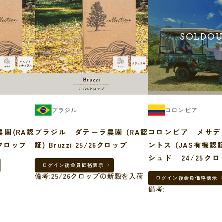
SOLDO
ブラジル
コロンビア
園(RA認
ブラジル ダテーラ農園 (RA認
コロンビア メサデ
25クロップ
証) Bruzzi 25/26クロップ
ントス (JAS有機認証) ウォッ
シュド 24/25クロ
ログイン後
会員価格表示
麻袋
備考:25/26クロップの新穀を入荷
ログイン後
会員価格表示
備考: