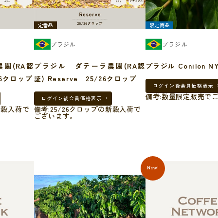
定番品
限定商品
ブラジル
ブラジル
園(RA認
ブラジル ダテーラ農園(RA認
ブラジル Conilon NY
/26クロップ
証) Reserve 25/26クロップ
ログイン後
会員価格表示
備考:数量限定販売で
ログイン後
会員価格表示
新穀入荷で
備考:25/26クロップの新穀入荷で
ございます。
New!