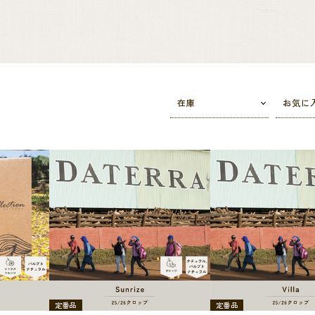
在庫
お気に
定番品
定番品