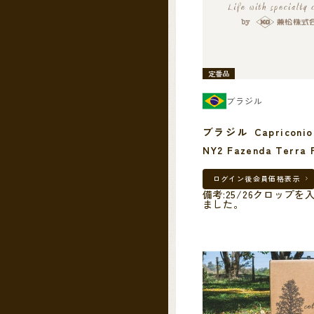
定番品
ブラジル
ブラジル Capriconio Mogiana
NY2 Fazenda T
ログイン後
会員価格表示
備考:25/26クロップを
ました。