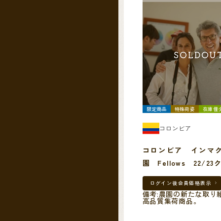
SOLDOU
限定商品
特殊荷姿
在庫僅
コロンビア
コロンビア インマ
園 Fellows 22/2
ログイン後
会員価格表示
備考:農園の新たな取り
高品質集荷商品。