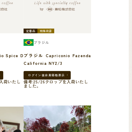
定番品
特殊荷姿
ブラジル
e D
ブラジル Capriconio Fazenda
California NY2/3
ログイン後
会員価格表示
を入荷いたし
備考:25/26クロップを入荷いたし
ました。