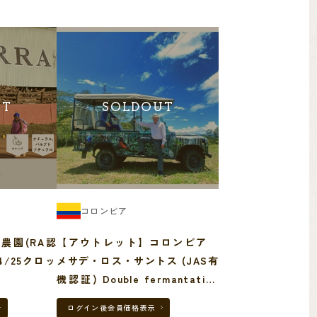
UT
SOLDOUT
コロンビア
農園(RA認
【アウトレット】コロンビア
/25クロッ
メサデ・ロス・サントス (JAS有
機認証) Double fermantation
69kg
ログイン後
会員価格表示