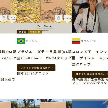
定番品
特殊荷姿
ブラジル
コロンビア
園(RA認
ブラジル ダテーラ農園(RA認
コロンビア インマ
 24/25ク
証) Full Bloom 23/24クロップ
園 ゲイシャ Signat
23クロップ
ログイン後
会員価格表示
備考:23/24クロップ
ログイン後
会員価格表示
の新穀入荷で
備考:農園が工夫を凝
フォーマンスのゲイシ