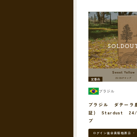
SOLDOU
定番品
ブラジル
ブラジル ダテーラ農
証) Stardust 2
プ
ログイン後
会員価格表示