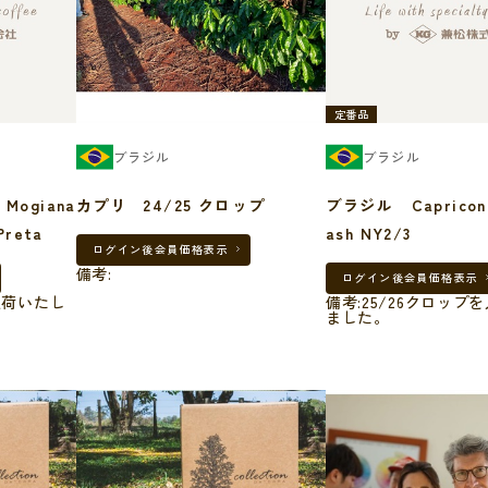
定番品
ブラジル
ブラジル
カプリ 24/25 クロップ
ブラジル Capriconio Spic
erra Preta
ash NY2/3
ログイン後
会員価格表示
備考:
ログイン後
会員価格表示
入荷いたし
備考:25/26クロップ
ました。