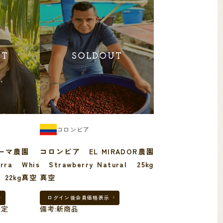
UT
SOLDOUT
コロンビア
ローマ農園
コロンビア EL MIRADOR農園
urra Whis
Strawberry Natural 25kg
al 22kg真空
真空
ログイン後
会員価格表示
決定
備考:新商品