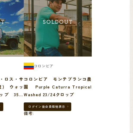
UT
SOLDOUT
コロンビア
・ロス・サ
コロンビア モンテブランコ農
園 Purple Caturra Tropical
ップ 35㎏
Washed 23/24クロップ
ログイン後
会員価格表示
備考: