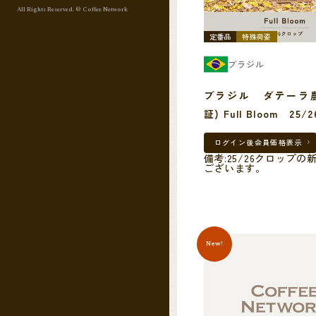
All Rights Reserved. © Coffee Network
定番品
特殊荷姿
ブラジル
ブラジル ダテーラ農
証) Full Bloom 25
ログイン後
会員価格表示
備考:25/26クロップの
ございます。
New!