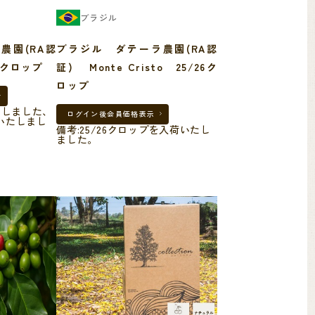
ブラジル
農園(RA認
ブラジル ダテーラ農園(RA認
6クロップ
証) Monte Cristo 25/26ク
ロップ
たしました、
ログイン後
会員価格表示
荷いたしまし
備考:25/26クロップを入荷いたし
ました。