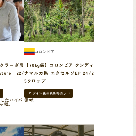
コロンビア
クラーダ農
【70kg袋】コロンビア クンディ
ure 22/
ナマルカ県 エクセルソEP 24/2
5クロップ
ログイン後
会員価格表示
らしたハイパ
備考:
ャ種。