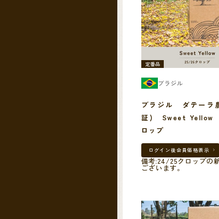
定番品
ブラジル
ブラジル ダテーラ農
証) Sweet Yellow
ロップ
ログイン後
会員価格表示
備考:24/25クロップ
ございます。