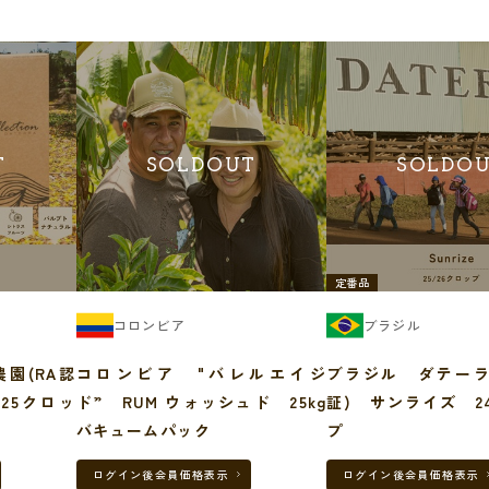
T
SOLDOUT
SOLDO
定番品
コロンビア
ブラジル
園(RA認
コロンビア "バレルエイジ
ブラジル ダテーラ
4/25クロッ
ド” RUM ウォッシュド 25kg
証) サンライズ 24
バキュームパック
プ
ログイン後
会員価格表示
ログイン後
会員価格表示