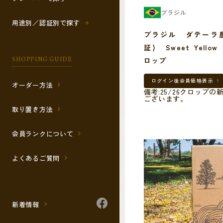
ブラジル
用途別／認証別で探す
ブラジル ダテーラ農
証) Sweet Yellow
SHOPPING GUIDE
ロップ
ログイン後
会員価格表示
オーダー方法
備考:25/26クロップの
ございます。
取り置き方法
会員ランクについて
よくあるご質問
新着情報