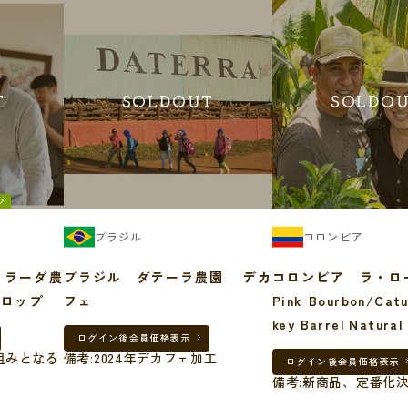
T
SOLDOUT
SOLDO
少
ブラジル
コロンビア
クラーダ農
ブラジル ダテーラ農園 デカ
コロンビア ラ・
3クロップ
フェ
Pink Bourbon/Cat
key Barrel Natur
ログイン後
会員価格表示
組みとなる
備考:2024年デカフェ加工
ログイン後
会員価格表示
備考:新商品、定番化