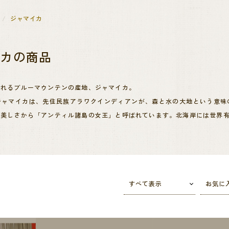
ジャマイカ
イカ
の商品
られるブルーマウンテンの産地、ジャマイカ。
ジャマイカは、先住民族アラワクインディアンが、森と水の大地という意味
の美しさから「アンティル諸島の女王」と呼ばれています。北海岸には世界
マイカ政府によって、ブルーマウンテン山脈の標高800～1,200mのエ
な太陽の光と、濃い霧や雨がもたらすブルーマウンテンエリアの気候は、昼
育みます。
すべて表示
お気に
収穫は、機械化が困難であり、すべて手作業で行われるため、収穫量が限ら
スが完璧に取れたブルーマウンテンは、「コーヒーの王様」と呼ばれていま