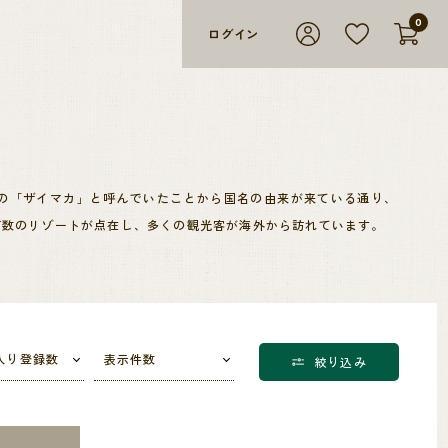
0
ログイン
の「ザイマカ」と呼んでいたことから国名の由来が来ている通り、
有数のリゾートが点在し、多くの観光客が海外から訪れています。
リアで生産されたコーヒーにのみ、その名を使用できると定められてい
と夜では大きな温度差があり、この温度差が時間をかけてゆっくり
入り登録数
表示件数
絞り込み
れます。それ故、希少性が高いコーヒーとなっています。
す。その上品な味わいは、とりわけ日本人に愛され、生産量の約9割