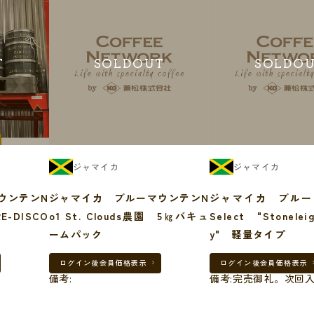
す。
T
SOLDOUT
SOLDO
ジャマイカ
ジャマイカ
ウンテンN
ジャマイカ ブルーマウンテンN
ジャマイカ ブルー
RE-DISCO
o1 St. Clouds農園 5㎏バキュ
Select "Stonelei
プ
ームパック
y" 軽量タイプ
ログイン後
会員価格表示
ログイン後
会員価格表示
備考:
備考:完売御礼。次回