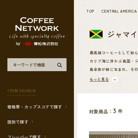
TOP
CENTRAL AMERICA
ジャマ
最高級コーヒーとして知
カリブ海に浮かぶ島国・
島全体が緑に包まれ、そ
もっと見る
ブルーマウンテンは、ジャ
ITEM SEARCH
ます。熱帯カリブの豊か
と美味しいコーヒー豆を
価格帯・カップスコアで探す
件
対象商品：
3
険しい急斜面での栽培や
国別で探す
香り、味、コクのバラン
フレーバーで探す