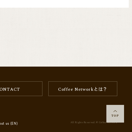
ONTACT
Coffee Networkとは？
TOP
All Rights Reserved. © Coffee Network
out us (EN)