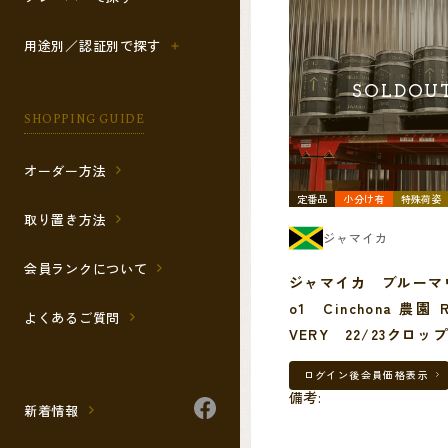
が日本へ輸出されていま
用途別／認証別で探す
SOLDOU
SHOPPING GUIDE
オーダー方法
定番品
小分け有
特殊荷姿
取り置き方法
ジャマイカ
会員ランクについて
ジャマイカ ブルーマ
o1 Cinchona 農園 
よくあるご質問
VERY 22/23クロッ
ログイン後
会員価格表示
備考:
新着情報