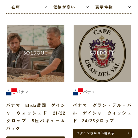
在庫
価格が高い
表示件数
パナマは、元々はコーヒー産地としてあまり有名ではありませんでし
たが、近年その品質の高さから、世界中から脚光を浴びています。テ
ィピカなどの在来品種が多く作られているのも魅力です。
SOLDOUT
SOLDOUT
パナマ
パナマ
パナマ Elida農園 ゲイシ
パナマ グラン・デル・バ
ャ ウォッシュド 21/22
ル ゲイシャ ウォッシュ
クロップ 5㎏バキューム
ド 24/25クロップ
パック
ログイン後
会員価格表示