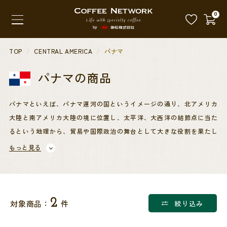
0
TOP
CENTRAL AMERICA
パナマ
パナマ
の商品
パナマといえば、パナマ運河の国というイメージの通り、北アメリカ
大陸と南アメリカ大陸の境に位置し、太平洋、大西洋の結節点に当た
るという地理から、貿易や国際政治の舞台として大きな役割を果たし
ています。
もっと見る
国土はパナマ運河によって二分されています。全体的に山脈が多く、
国土の約8割が山地と丘陵ですが、低地では熱帯雨林と湿地帯が広が
っています。熱帯性気候の豊富な降水量のもと、まろやかで調和の取
2
対象商品：
件
絞り込み
れたカップのパナマコーヒーが生み出されています。