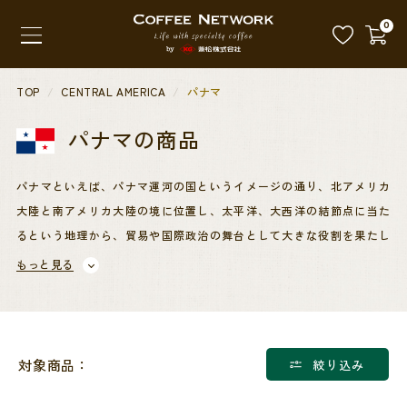
0
TOP
CENTRAL AMERICA
パナマ
パナマ
の商品
パナマといえば、パナマ運河の国というイメージの通り、北アメリカ
大陸と南アメリカ大陸の境に位置し、太平洋、大西洋の結節点に当た
るという地理から、貿易や国際政治の舞台として大きな役割を果たし
ています。
もっと見る
国土はパナマ運河によって二分されています。全体的に山脈が多く、
国土の約8割が山地と丘陵ですが、低地では熱帯雨林と湿地帯が広が
っています。熱帯性気候の豊富な降水量のもと、まろやかで調和の取
対象商品：
絞り込み
れたカップのパナマコーヒーが生み出されています。