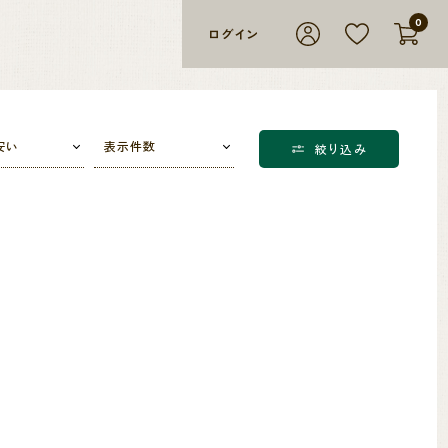
0
ログイン
安い
表示件数
絞り込み
。