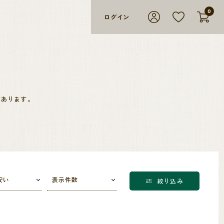
0
ログイン
があります。
法でコーヒーを栽培しています。
ほとんどです。
安い
表示件数
絞り込み