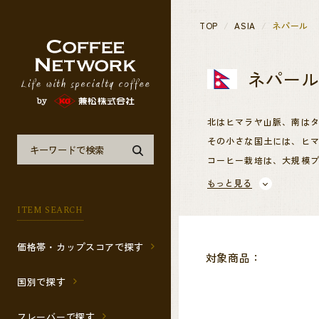
TOP
ASIA
ネパール
ネパー
北はヒマラヤ山脈、南は
その小さな国土には、ヒ
コーヒー栽培は、大規模
ネパールでは、農業の近
もっと見る
そのため、認証を取得し
ITEM SEARCH
価格帯・カップスコアで探す
対象商品：
国別で探す
フレーバーで探す