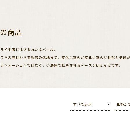
ル
の商品
タライ平野にはさまれたネパール。
マラヤの高地から亜熱帯の低地まで、変化に富んだ変化に富んだ地形と気候
プランテーションではなく、小農家で栽培されるケースがほとんどです。
代化が遅れたことが幸いし、家畜の糞尿等を肥料として使う、昔ながらの農
ていなくても、農薬や化学肥料を使用しない有機栽培で作られたコーヒーが
すべて表示
価格が