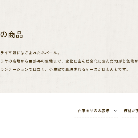
ル
の商品
タライ平野にはさまれたネパール。
マラヤの高地から亜熱帯の低地まで、変化に富んだ変化に富んだ地形と気候
プランテーションではなく、小農家で栽培されるケースがほとんどです。
代化が遅れたことが幸いし、家畜の糞尿等を肥料として使う、昔ながらの農
ていなくても、農薬や化学肥料を使用しない有機栽培で作られたコーヒーが
在庫ありのみ表示
価格が