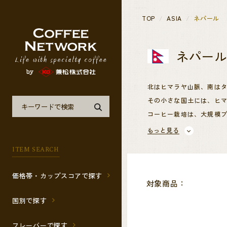
TOP
ASIA
ネパール
ネパー
北はヒマラヤ山脈、南は
その小さな国土には、ヒ
コーヒー栽培は、大規模
ネパールでは、農業の近
もっと見る
そのため、認証を取得し
ITEM SEARCH
価格帯・カップスコアで探す
対象商品：
国別で探す
フレーバーで探す