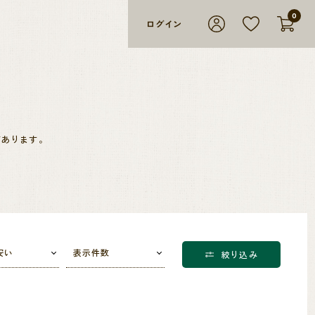
0
ログイン
があります。
法でコーヒーを栽培しています。
ほとんどです。
安い
表示件数
絞り込み