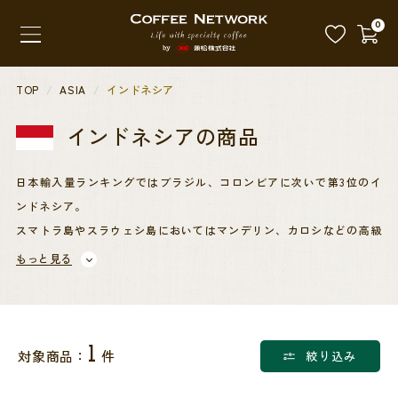
0
TOP
ASIA
インドネシア
インドネシア
の商品
日本輸入量ランキングではブラジル、コロンビアに次いで第3位のイ
ンドネシア。
スマトラ島やスラウェシ島においてはマンデリン、カロシなどの高級
アラビカの産地として知られていますが、スマトラ島南部やジャワ島
もっと見る
以東では世界有数のロブスタの供給拠点でもあります。
営農形態は小農家が大多数であり、エステートは数少ない為、品質の
安定をいかにして創り出すかがポイント。
1
対象商品：
件
絞り込み
マンデリンのカップには独特の風味・触感があり多くのファンを引き
つけて止みません。