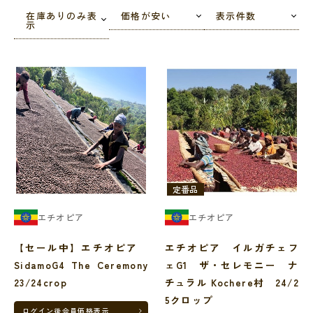
在庫ありのみ表
価格が安い
表示件数
切り開くことができたと言えるのかも知れません。
示
定番品
エチオピア
エチオピア
【セール中】エチオピア
エチオピア イルガチェフ
SidamoG4 The Ceremony
ェG1 ザ・セレモニー ナ
23/24crop
チュラル Kochere村 24/2
5クロップ
ログイン後
会員価格表示