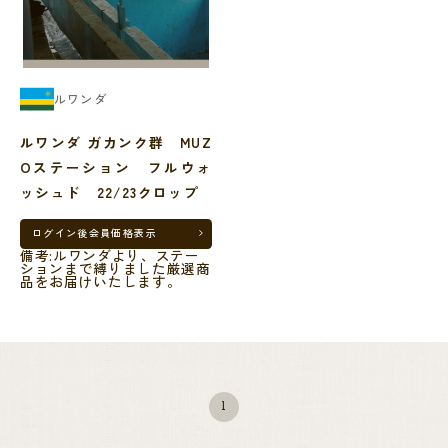
ルワンダ
ルワンダ ガカンク群 MUZ
Oステーション フルウォ
ッシュド 22/23クロップ
ログイン後
会員価格表示
備考:ルワンダより、ステー
ションまで縛りました厳選商
品をお届けいたします。
1