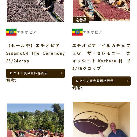
定番品
エチオピア
エチオピア
【セール中】エチオピア
エチオピア イルガチェフ
SidamoG4 The Ceremony
ェG1 ザ・セレモニー ウ
23/24crop
ォッシュト Kochere 村 2
4/25クロップ
ログイン後
会員価格表示
備考:
ログイン後
会員価格表示
備考: