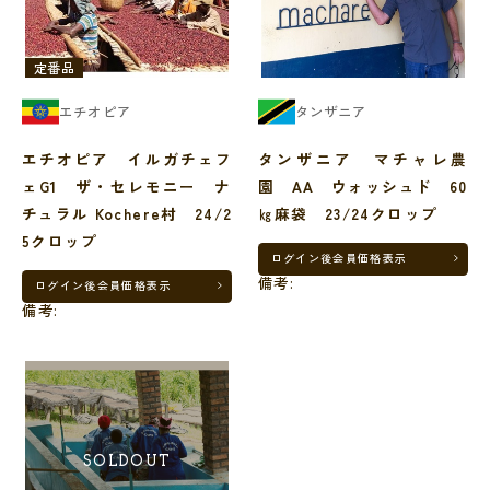
定番品
エチオピア
タンザニア
エチオピア イルガチェフ
タンザニア マチャレ農
ェG1 ザ・セレモニー ナ
園 AA ウォッシュド 60
チュラル Kochere村 24/2
㎏麻袋 23/24クロップ
5クロップ
ログイン後
会員価格表示
備考:
ログイン後
会員価格表示
備考:
SOLDOUT