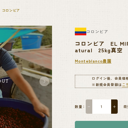
コロンビア
コロンビア
コロンビア EL MIR
atural 25kg真空
Monteblanco農園
ログイン後、会員価
OUT
SOLDOUT
※新規会員登録は
こ
数量：
−
＋
荷