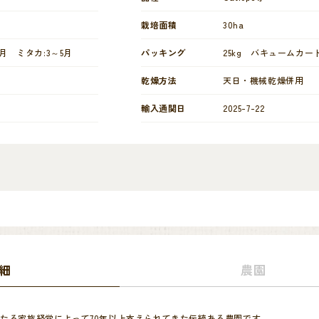
栽培面積
30ha
1月 ミタカ:3～5月
パッキング
25kg バキュームカー
乾燥方法
天日・機械乾燥併用
輸入通関日
2025-7-22
細
農園
たる家族経営によって70年以上支えられてきた伝統ある農園です。