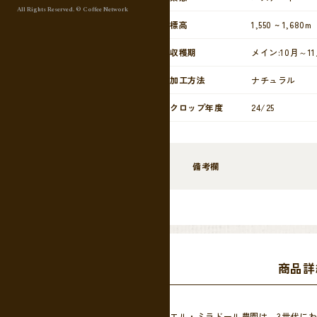
All Rights Reserved. © Coffee Network
標高
1,550 ~ 1,680m
収穫期
メイン:10月～1
加工方法
ナチュラル
クロップ年度
24/25
備考欄
商品詳
エル・ミラドール農園は、3世代にわ