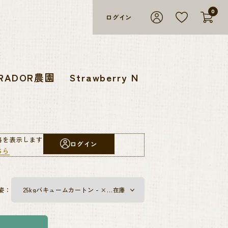
0
ログイン
ADOR農園 Strawberry N
格を表示します
ログイン
ちら
姿：