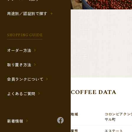
用途別／認証別で探す
SHOPPING GUIDE
オーダー方法
取り置き方法
会員ランクについて
COFFEE DATA
よくあるご質問
地域
コロンビアクン
サル町
新着情報
業態
エステート