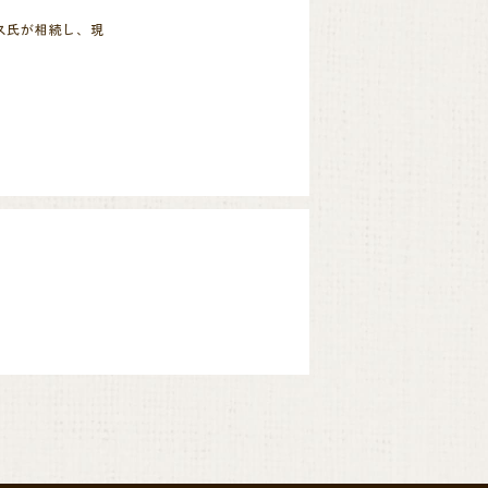
ス氏が相続し、現
れらがカップの品
安定して生産して
者です。
。