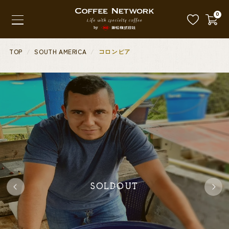
0
TOP
SOUTH AMERICA
コロンビア
SOLDOUT