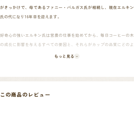
がきっかけで、母であるファニー・バルガス氏が相続し、現在エルキン
氏の代になり16年目を迎えます。
好奇心の強いエルキン氏は営農の仕事を始めてから、毎日コーヒーの木
の成⾧に影響を与えるすべての要因と、それらがカップの品質にどのよ
うに影響するか農園の環境条件、品種、プロセスを熱心に研究したこと
もっと見る
で、スペシャルティコーヒーを安定して生産しています。
しかし特殊精選への評価でなく、コーヒーの味・品質が農園への評価と
いう思いを胸に、日々努力を惜しまない生産者です。
この商品のレビュー
Nitroプロセス、パイン、ピーチ等を組み合わせた仕様で、エスプレッソ
でミルクとの相性の良さがコンセプトです。