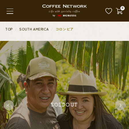
0
TOP
SOUTH AMERICA
コロンビア
SOLDOUT