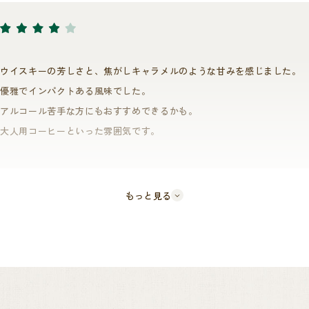
は徐々に認知されており、今回はそんな農園より「インフューズド×バ
レルエイジド」を実現したコーヒーのご紹介です。
ウイスキーの芳しさと、焦がしキャラメルのような甘みを感じました。
コーヒー発酵槽に小麦やソルガム(モロコシ)、トウモロコシなどの穀物
優雅でインパクトある風味でした。
をベースに、少量のウイスキーを加え、発酵を促す10種の微生物などを
アルコール苦手な方にもおすすめできるかも。
独自の割合で投入し、200時間掛けコーヒー豆が持つ固有のphとBrix値と
大人用コーヒーといった雰囲気です。
同等になるまで嫌気発酵させます。
その後30日かけオークでできたウイスキー樽で熟成。
穀物由来の独特な風味に、樽の香りが上手くかけ合わさった、夜の落ち
もっと見る
着いた時間に飲みたい商品でございます。