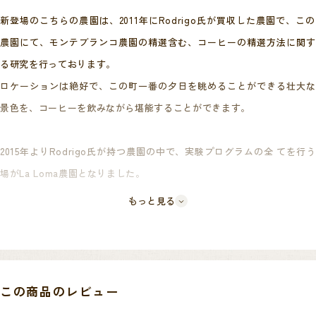
新登場のこちらの農園は、2011年にRodrigo氏が買収した農園で、この
農園にて、モンテブランコ農園の精選含む、コーヒーの精選方法に関す
る研究を行っております。
ロケーションは絶好で、この町一番の夕日を眺めることができる壮大な
景色を、コーヒーを飲みながら堪能することができます。
2015年よりRodrigo氏が持つ農園の中で、実験プログラムの全 てを行う
場がLa Loma農園となりました。
中央アメリカの生産者と共有した資料のおかげで、Rodrigo氏 はGeish
もっと見る
a、Pink Bourbon、Pacamaraなどの様々な品種の種子を手に入れコーヒ
ーの多様化を実現させていき、試験的に扱ってきたこれらの品種がうま
く育つことをLa Loma 農園で確認。
この商品のレビュー
Montebranco農園同様様々な賞の受賞を通して、Rodrigo氏のコーヒー