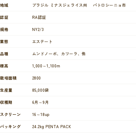
地域
ブラジル ミナスジェライス州 パトロシーニョ市
認証
RA認証
規格
NY2/3
業態
エステート
品種
ムンドノーボ、カツーラ、他
標高
1,000～1,100m
栽培面積
2800
生産量
85,000袋
収穫期
6月～9月
スクリーン
16～18up
パッキング
24.2kg PENTA PACK