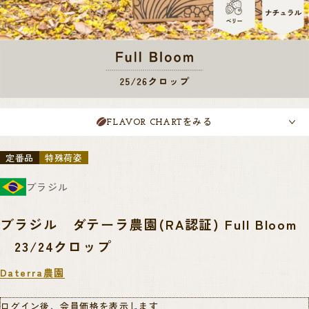
をみる
FLAVOR CHART
定番品
特殊荷姿
ブラジル
ブラジル ダテーラ農園(RA認証) Full Bloom
23/24クロップ
Daterra農園
ログイン後、会員価格を表示します