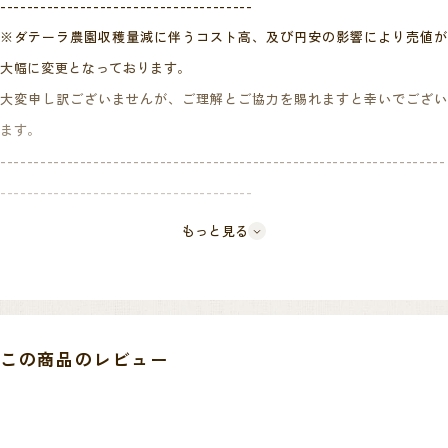
--------------------------------------
※ダテーラ農園収穫量減に伴うコスト高、及び円安の影響により売値が
大幅に変更となっております。
大変申し訳ございませんが、ご理解とご協力を賜れますと幸いでござい
ます。
-------------------------------------------------------------------
--------------------------------------
もっと見る
品質向上のために常に新しい手法を研究し続けるダテーラ農園が、2013
年より導入した「樹上完熟ナチュラル100%」という手法で精選したこち
らの商品。
ダテーラ農園は、ほぼ全ての商品メニューを、精選方法や品種由来では
この商品のレビュー
なく、農園として表現したい「カッププロファイル」によってつくって
いますが、このFull Bloomは、精選方法の観点から創り出したもので
す。