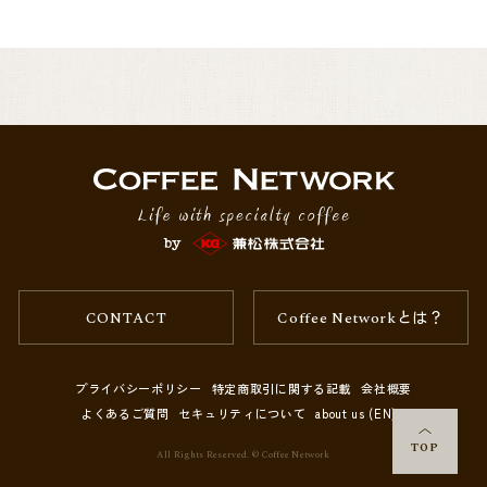
当初発売開始時に比べ、年々クリーンさに磨きがかかっている印象はあ
りますが、ナチュラルならではのボディや淡い甘みが感じられるととも
に、さわやかなワインのような果実感あるフレーバーもほのかにまとっ
た、美しいブラジル。
このアイテムは、ダンボール箱に12.1kgの真空パックを2個詰めた、ダテ
ーラ農園独自のパッキング「ペンタパック」でお届けします。
1ケースで24.2kgと軽量なことから、60kg麻袋と比べて使い勝手がよく、
また、保管にも優れているのが特徴です。
CONTACT
Coffee Networkとは？
注)箱の糊付けに使われている接着剤が非常に強力で、開封した際、固ま
ったプラスチック片のように箱に付着しております。
プライバシーポリシー
特定商取引に関する記載
会社概要
取り扱いの際にこの接着剤が指などに刺さる恐れがありますので、十分
よくあるご質問
セキュリティについて
about us (EN)
にご注意ください。
TOP
All Rights Reserved. © Coffee Network