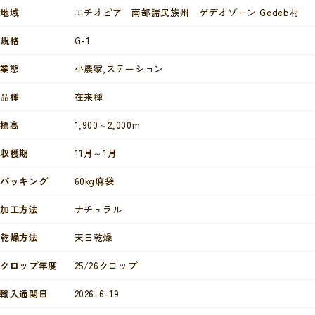
地域
エチオピア 南部諸民族州 ゲデオゾーン Gedeb村
規格
G-1
業態
小農家,ステーション
品種
在来種
標高
1,900～2,000m
収穫期
11月～1月
パッキング
60kg麻袋
加工方法
ナチュラル
乾燥方法
天日乾燥
クロップ年度
25/26クロップ
輸入通関日
2026-6-19