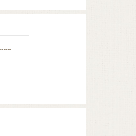
------
------
きた数多くのダテーラ
つです。
ップル、ピーチ、ア