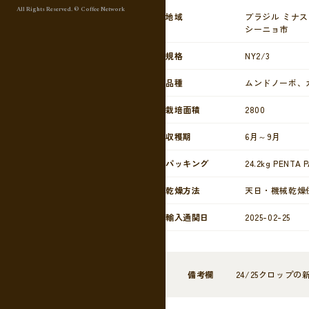
All Rights Reserved. © Coffee Network
地域
ブラジル ミナ
シーニョ市
規格
NY2/3
品種
ムンドノーボ、
栽培面積
2800
収穫期
6月～9月
パッキング
24.2kg PENTA 
乾燥方法
天日・機械乾燥
輸入通関日
2025-02-25
備考欄
24/25クロップ