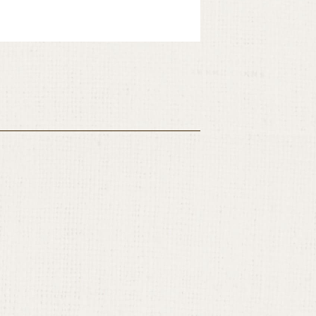
とても繊細でバラ
の関心が非常に高
ても高いです。
や自前の教育基金を設
要視しているいくつ
で、今も、週末にこ
ク」でお届けしま