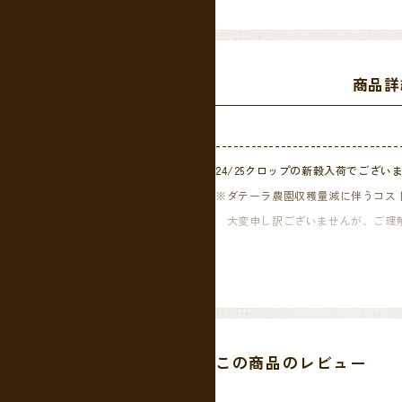
商品詳
-------------------------------
24/25クロップの新穀入荷でござい
※ダテーラ農園収穫量減に伴うコス
大変申し訳ございませんが、ご理解
-------------------------------
Rainforest Alliance
農園の商品メニュー。
この商品のレビュー
こちらのStardustはダテーラ農園
今回、Collectionシリーズの新