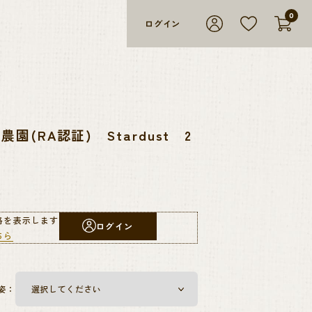
0
ログイン
(RA認証) Stardust 2
格を表示します
ログイン
ちら
姿：