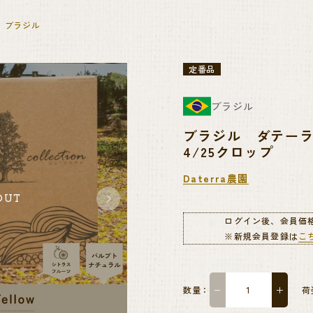
ブラジル
定番品
ブラジル
ブラジル ダテーラ農園
4/25クロップ
Daterra農園
OUT
ログイン後、会員価
※新規会員登録は
こ
数量：
−
＋
荷