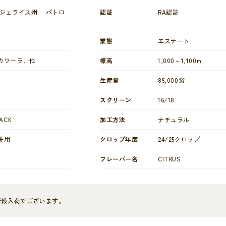
スジェライス州 パトロ
認証
RA認証
業態
エステート
カツーラ、他
標高
1,000～1,100m
生産量
85,000袋
スクリーン
16/18
PACK
加工方法
ナチュラル
併用
クロップ年度
24/25クロップ
フレーバー名
CITRUS
の新穀入荷でございます。