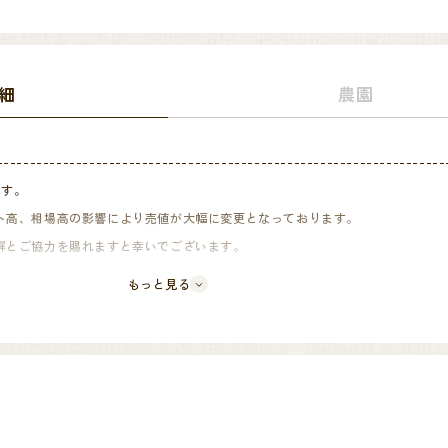
細
農園
--------------------------------------------------------------------
ます。
ト高、相場高の影響により売値が大幅に変更となっております。
とご協力を賜れますと幸いでございます。
--------------------------------------------------------------------
もっと見る
認証をブラジルで初めて取得した翌年の2004年以降、表現したい味を求めて生み出されて
の取り扱いカテゴリーの中でも、上位クラスに位置するCollectionシリーズの一
商品であるStardustは100％ナチュラル（樹上乾燥）で、なめらかな質感とパイナ