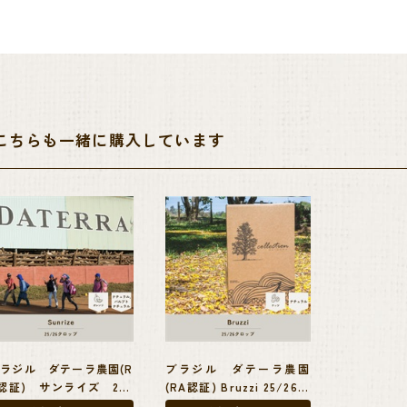
を持つ。リッチなエスプレッソとして最適ですが、果実の香りはドリップでも
。
の5%を寄付に充てるといった様な活動も積極的に行っており、社会福祉面へ
こちらも一緒に購入しています
、学校、セミナー施設、自然保護区等が整備され、持続可能な農業への意識がと
植樹を行うことを目標とした”Trillion project”(トリリオン・プロジェクト)
undacao Educar”(フンダソン・エドゥカール)などRA認証が近年特に重
して、独自の取り組みを自発的に行っています。
ャーのGabriel Moreira氏は、まさにこの奨学金を得て勉学に励んだ人物
講師を務めているなど助け合いの精神を持った優しい農園です。
.1kgの真空パックを2個詰めた、ダテーラ農園独自のパッキング「ペンタパッ
ラジル ダテーラ農園(R
ブラジル ダテーラ農園
認証) サンライズ 25/
(RA認証) Bruzzi 25/26ク
ら、60kg麻袋と比べて使い勝手がよく、また、保管にも優れているのが特徴です。
6クロップ
ロップ