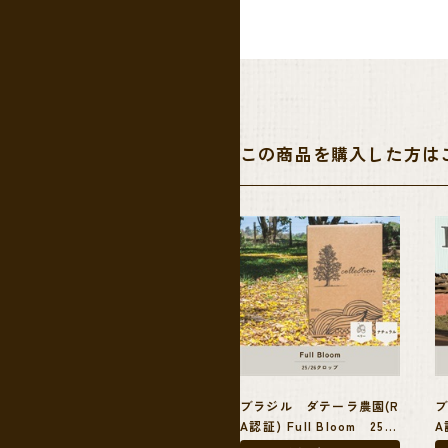
プリコットなどの熟した果実の香り
ンスのとれたカップに仕上がります
本農園を経営するダテーラ社は売上
この商品を購入した方は
く、農園内にはワーカーの為の住居
直近では2030年までに2,000万本の
立し、子供たちへの奨学金を提供する”F
かの項目の解決にも通じうるものと
ダテーラ農園の現在の輸出営業マネージ
の基金が開講する週末の英語授業の
このアイテムは、ダンボール箱に12
ブラジル ダテーラ農園(R
ブ
す。
A認証) Full Bloom 25/2
A
1ケースで24.2kgと軽量なことか
6クロップ
2