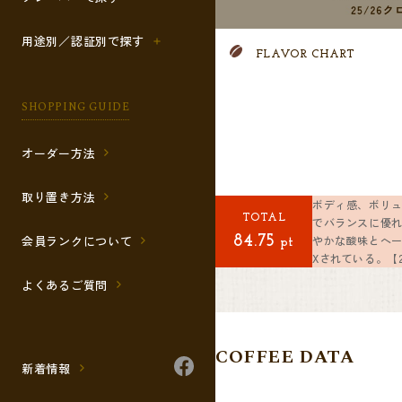
用途別／認証別で探す
FLAVOR CHART
SHOPPING GUIDE
オーダー方法
取り置き方法
ボディ感、ボリ
TOTAL
でバランスに優
やかな酸味とヘー
会員ランクについて
84.75
pt
Xされている。【202
よくあるご質問
COFFEE DATA
新着情報